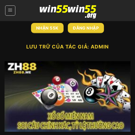
Chuyển
đến
nội
dung
NHẬN 55K
ĐĂNG NHẬP
LƯU TRỮ CỦA TÁC GIẢ:
ADMIN