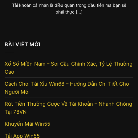
Tài khoản cá nhân là điều quan trọng đầu tiên mà bạn sẽ
phải thực [...]
BÀI VIẾT MỚI
Xổ Số Miền Nam – Soi Cầu Chính Xác, Tỷ Lệ Thưởng
Cao
Cách Chơi Tài Xỉu Win68 – Hướng Dẫn Chi Tiết Cho
Người Mới
Rút Tiền Thưởng Cược Về Tài Khoản – Nhanh Chóng
Tại 78VN
Khuyến Mãi Win55
Tải App Win55