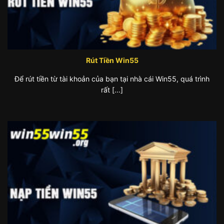
Rút Tiền Win55
Để rút tiền từ tài khoản của bạn tại nhà cái Win55, quá trình
rất [...]