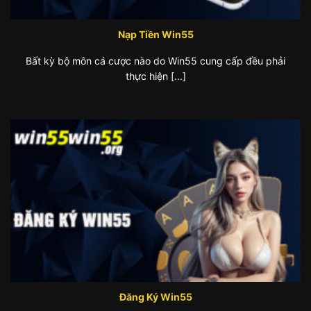
Nạp Tiền Win55
Bất kỳ bộ môn cá cược nào do Win55 cung cấp đều phải
thực hiện [...]
Đăng Ký Win55