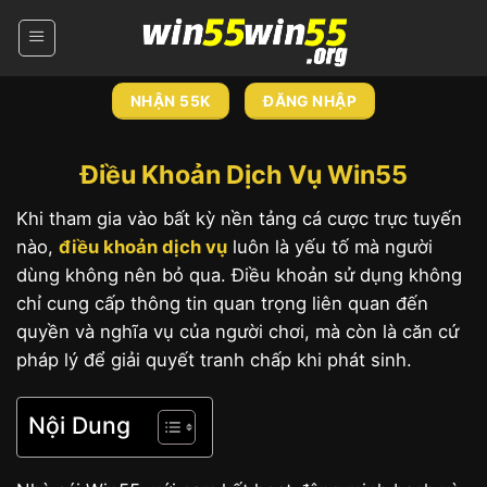
Chuyển
đến
nội
dung
NHẬN 55K
ĐĂNG NHẬP
Điều Khoản Dịch Vụ Win55
Khi tham gia vào bất kỳ nền tảng cá cược trực tuyến
nào,
điều khoản dịch vụ
luôn là yếu tố mà người
dùng không nên bỏ qua. Điều khoản sử dụng không
chỉ cung cấp thông tin quan trọng liên quan đến
quyền và nghĩa vụ của người chơi, mà còn là căn cứ
pháp lý để giải quyết tranh chấp khi phát sinh.
Nội Dung