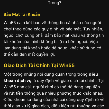
Trọng?
Bảo Mật Tài Khoản
Win55 cam kết bảo vệ thông tin cá nhân của người
chơi theo đúng các quy định về bảo mật. Tuy nhiên,
người chơi cũng phải đảm bảo mật khẩu và thông tin
tài khoản của mình không bị lộ ra bên ngoài. Việc
lạm dụng tài khoản hoặc để người khác sử dụng có
thể dẫn đến mất quyền lợi.
Giao Dịch Tài Chính Tại Win55
Một trong những nội dung quan trọng trong
điều
khoản dịch vụ
là quy định về giao dịch tài chính. Tại
Win55 nhà cái, người chơi có thể dễ dàng nạp tiền
và rút tiền thông qua nhiều phương thức khác nhau.
Điều khoản sử dụng của nhà cái cũng quy định rõ về
thời gian xử lý giao dịch, điều kiện rút thưởng và các