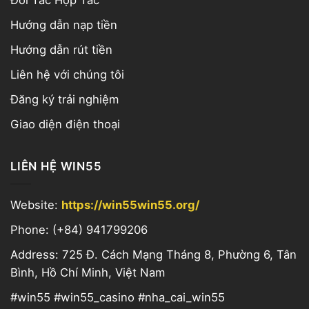
Hướng dẫn nạp tiền
Hướng dẫn rút tiền
Liên hệ với chúng tôi
Đăng ký trải nghiệm
Giao diện điện thoại
LIÊN HỆ WIN55
Website:
https://win55win55.org/
Phone: (+84) 941799206
Address: 725 Đ. Cách Mạng Tháng 8, Phường 6, Tân
Bình, Hồ Chí Minh, Việt Nam
#win55 #win55_casino #nha_cai_win55