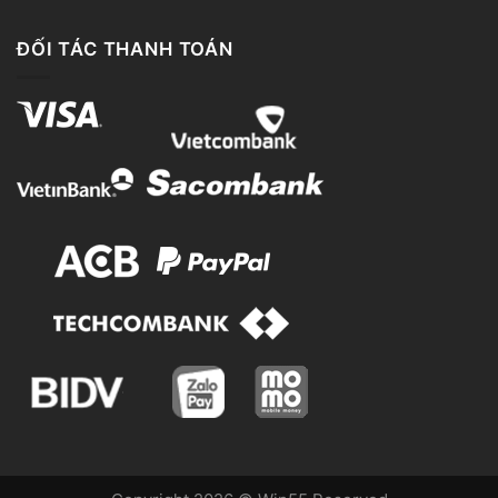
ĐỐI TÁC THANH TOÁN